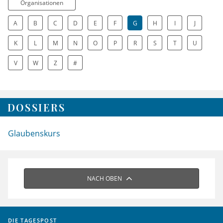
Organisationen
A
B
C
D
E
F
G
H
I
J
K
L
M
N
O
P
R
S
T
U
V
W
Z
#
DOSSIERS
Glaubenskurs
NACH OBEN
DIE TAGESPOST