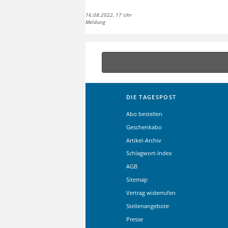
16.08.2022, 17 Uhr
Meldung
DIE TAGESPOST
Abo bestellen
Geschenkabo
Artikel-Archiv
Schlagwort-Index
AGB
Sitemap
Vertrag widerrufen
Stellenangebote
Presse