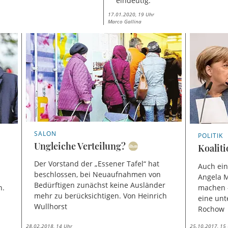
eindeutig.
17.01.2020, 19 Uhr
Marco Gallina
SALON
POLITIK
Ungleiche Verteilung?
Koalit
Der Vorstand der „Essener Tafel“ hat
Auch ei
beschlossen, bei Neuaufnahmen von
Angela M
Bedürftigen zunächst keine Ausländer
n.
machen –
mehr zu berücksichtigen. Von Heinrich
eine unt
Wullhorst
Rochow
28.02.2018, 14 Uhr
25.10.2017, 15