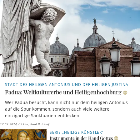
STADT DES HEILIGEN ANTONIUS UND DER HEILIGEN JUSTINA
Padua: Weltkulturerbe und Heiligenhochburg
Wer Padua besucht, kann nicht nur dem heiligen Antonius
auf die Spur kommen, sondern auch viele weitere
einzigartige Sanktuarien entdecken.
17.09.2024, 05 Uhr
Paul Baldauf
SERIE „HEILIGE KÜNSTLER“
Instrumente in der Hand Gottes