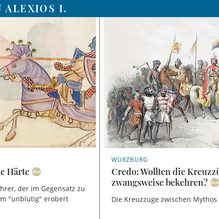
 ALEXIOS I.
WÜRZBURG
le Härte
Credo: Wollten die Kreuzz
zwangsweise bekehren?
ührer, der im Gegensatz zu
em "unblutig" erobert
Die Kreuzzüge zwischen Mythos u