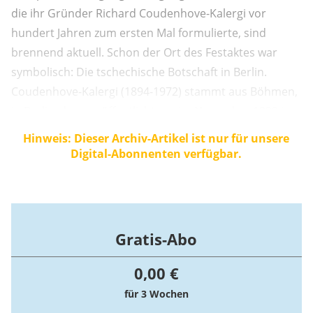
die ihr Gründer Richard Coudenhove-Kalergi vor
hundert Jahren zum ersten Mal formulierte, sind
brennend aktuell. Schon der Ort des Festaktes war
symbolisch: Die tschechische Botschaft in Berlin.
Coudenhove-Kalergi (1894-1972) stammt aus Böhmen,
in Berlin aber veröffentlichte er im November 1922 in
der „Vossischen Zeitung“ den Aufsatz, der den
Hinweis: Dieser Archiv-Artikel ist nur für unsere
inhaltlichen Impuls zur Gründung der Bewegung gab.
Digital-Abonnenten verfügbar.
Gratis-Abo
0,00 €
für 3 Wochen