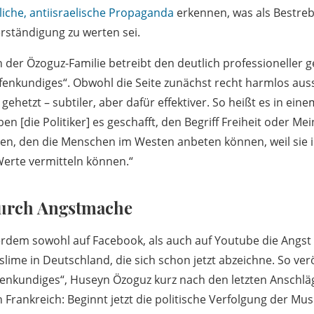
liche, antiisraelische Propaganda
erkennen, was als Bestre
rständigung zu werten sei.
 der Özoguz-Familie betreibt den deutlich professioneller g
enkundiges“. Obwohl die Seite zunächst recht harmlos auss
hetzt – subtiler, aber dafür effektiver. So heißt es in einem
en [die Politiker] es geschafft, den Begriff Freiheit oder Me
en, den die Menschen im Westen anbeten können, weil sie 
erte vermitteln können.“
durch Angstmache
rdem sowohl auf Facebook, als auch auf Youtube die Angst 
ime in Deutschland, die sich schon jetzt abzeichne. So verö
ffenkundiges“, Huseyn Özoguz kurz nach den letzten Anschlä
 Frankreich: Beginnt jetzt die politische Verfolgung der Mu