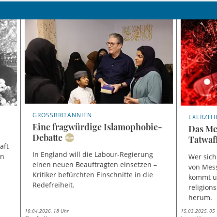
GROSSBRITANNIEN
EXERZIT
Eine fragwürdige Islamophobie-
Das Me
Debatte
Tatwaf
aft
In England will die Labour-Regierung
en
Wer sich
einen neuen Beauftragten einsetzen –
von Mess
Kritiker befürchten Einschnitte in die
kommt u
Redefreiheit.
religion
herum.
10.04.2026, 18 Uhr
15.03.2025, 05