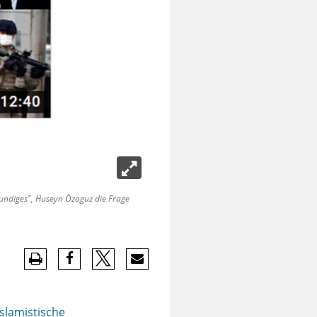
nkundiges", Huseyn Özoguz die Frage
islamistische