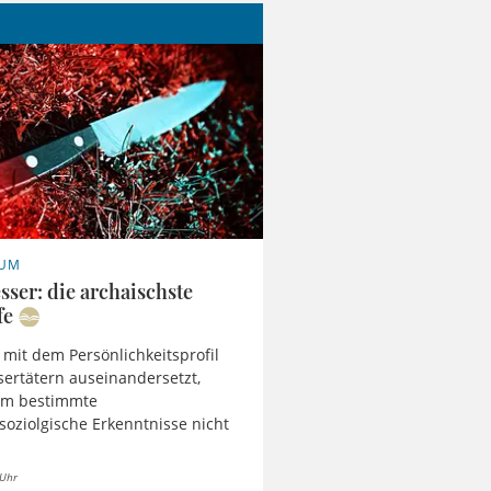
IUM
sser: die archaischste
fe
 mit dem Persönlichkeitsprofil
ertätern auseinandersetzt,
m bestimmte
ssoziolgische Erkenntnisse nicht
 Uhr