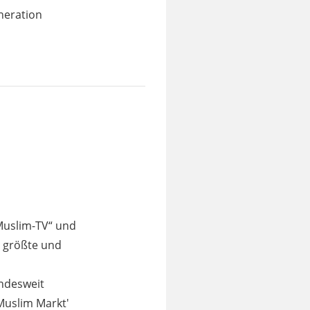
neration
„Muslim-TV“ und
e größte und
undesweit
,Muslim Markt'