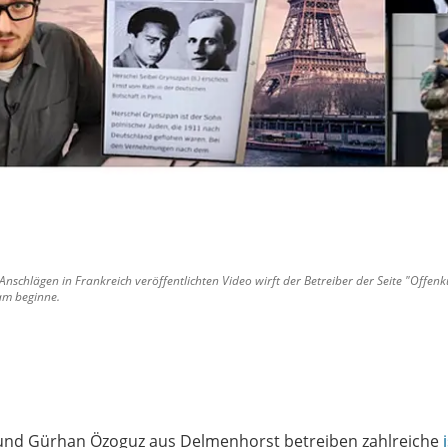
Anschlägen in Frankreich veröffentlichten Video wirft der Betreiber der Seite "Offe
lam beginne.
 und Gürhan Özoguz aus Delmenhorst betreiben zahlreiche