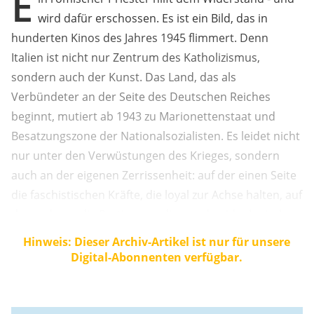
E
wird dafür erschossen. Es ist ein Bild, das in
hunderten Kinos des Jahres 1945 flimmert. Denn
Italien ist nicht nur Zentrum des Katholizismus,
sondern auch der Kunst. Das Land, das als
Verbündeter an der Seite des Deutschen Reiches
beginnt, mutiert ab 1943 zu Marionettenstaat und
Besatzungszone der Nationalsozialisten. Es leidet nicht
nur unter den Verwüstungen des Krieges, sondern
auch an der eigenen Zerrissenheit: auf der einen Seite
die faschistischen Kräfte, die loyal zur Achse halten, auf
der anderen die Partisanen, die aus den ideologisch
unterschiedlichsten Gruppen bestehen.
Hinweis: Dieser Archiv-Artikel ist nur für unsere
Digital-Abonnenten verfügbar.