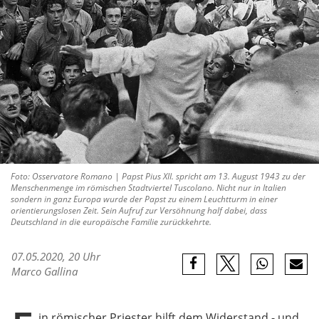
Foto: Osservatore Romano | Papst Pius XII. spricht am 13. August 1943 zu der
Menschenmenge im römischen Stadtviertel Tuscolano. Nicht nur in Italien
sondern in ganz Europa wurde der Papst zu einem Leuchtturm in einer
orientierungslosen Zeit. Sein Aufruf zur Versöhnung half dabei, dass
Deutschland in die europäische Familie zurückkehrte.
07.05.2020, 20 Uhr
Marco Gallina
in römischer Priester hilft dem Widerstand - und