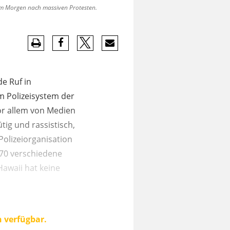
 am Morgen nach massiven Protesten.
de Ruf in
m Polizeisystem der
vor allem von Medien
tig und rassistisch,
Polizeiorganisation
r 70 verschiedene
awaii hat keine
n verfügbar.