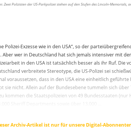
n: Zwei Polizisten der US-Parkpolizei stehen auf den Stufen des Lincoln-Memorials,
ine Polizei-Exzesse wie in den USA“, so der parteiübergreifen
 Aber wer in Deutschland hat sich jemals intensiver mit de
zeiarbeit in den USA ist tatsächlich besser als ihr Ruf. Die 
utschland verbreitete Stereotype, die US-Polizei sei schießwü
l voraussetzen, dass in den USA eine einheitlich geführte 
 gibt sie nicht. Allein auf der Bundesebene tummeln sich übe
zu kommen die Staatspolizeien von 49 Bundesstaaten (nur H
 3.000 Sheriff Departments sowie über 13.000 ...
eser Archiv-Artikel ist nur für unsere Digital-Abonnente