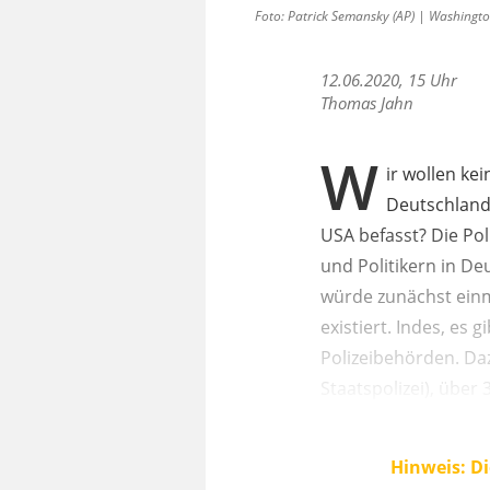
Foto: Patrick Semansky (AP) | Washingto
12.06.2020, 15 Uhr
Thomas Jahn
W
ir wollen ke
Deutschland.
USA befasst? Die Poli
und Politikern in De
würde zunächst einma
existiert. Indes, es
Polizeibehörden. Da
Staatspolizei), über
Hinweis: Di