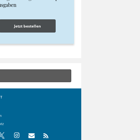
usgaben
Jetzt bestellen
T
m
utz