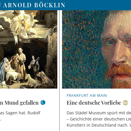
U ARNOLD BÖCKLIN
FRANKFURT AM MAIN
den Mund gefallen
Eine deutsche Vorliebe
 das Sagen hat. Rudolf
Das Städel Museum spürt mit de
.
– Geschichte einer deutschen Li
Künstlers in Deutschland nach. 