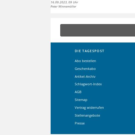
16.09.2023, 09 Uhr
Peter Winnemöller
DIE TAGESPOST
Abo bestellen
Geschenkabo
Artikel-Archiv
Schlagwort-Index
AGB
Sitemap
Vertrag widerrufen
Stellenangebote
Presse