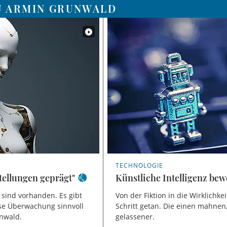
U ARMIN GRUNWALD
TECHNOLOGIE
tellungen geprägt"
Künstliche Intelligenz bew
sind vorhanden. Es gibt
Von der Fiktion in die Wirklichk
ose Überwachung sinnvoll
Schritt getan. Die einen mahnen
unwald.
gelassener.