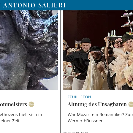
 ANTONIO SALIERI
FEUILLETON
Tonmeisters
Ahnung des Unsagbaren
ethovens hielt sich in
War Mozart ein Romantiker? Zu
einer Zeit.
Werner Häussner