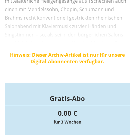
mittelalterliche Heiligengesänge aus Tschechien auch
einen mit Mendelssohn, Chopin, Schumann und
Brahms recht konventionell gestrickten rheinischen
Salonabend mit Klaviermusik zu vier Händen und
Singstimmen – so, als sei in den bürgerlichen Salons
des 19. Jahrhunderts nur erstklassige Musik zu hören
gewesen.
Hinweis: Dieser Archiv-Artikel ist nur für unsere
Digital-Abonnenten verfügbar.
Gratis-Abo
0,00 €
für 3 Wochen