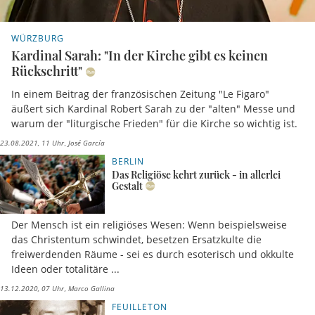
WÜRZBURG
Kardinal Sarah: "In der Kirche gibt es keinen
Rückschritt"
In einem Beitrag der französischen Zeitung "Le Figaro"
äußert sich Kardinal Robert Sarah zu der "alten" Messe und
warum der "liturgische Frieden" für die Kirche so wichtig ist.
23.08.2021, 11 Uhr
José García
BERLIN
Das Religiöse kehrt zurück - in allerlei
Gestalt
Der Mensch ist ein religiöses Wesen: Wenn beispielsweise
das Christentum schwindet, besetzen Ersatzkulte die
freiwerdenden Räume - sei es durch esoterisch und okkulte
Ideen oder totalitäre ...
13.12.2020, 07 Uhr
Marco Gallina
FEUILLETON