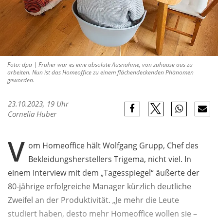
Foto: dpa | Früher war es eine absolute Ausnahme, von zuhause aus zu
arbeiten. Nun ist das Homeoffice zu einem flächendeckenden Phänomen
geworden.
23.10.2023, 19 Uhr
Cornelia Huber
V
om Homeoffice hält Wolfgang Grupp, Chef des
Bekleidungsherstellers Trigema, nicht viel. In
einem Interview mit dem „Tagesspiegel“ äußerte der
80-jährige erfolgreiche Manager kürzlich deutliche
Zweifel an der Produktivität. „Je mehr die Leute
studiert haben, desto mehr Homeoffice wollen sie –