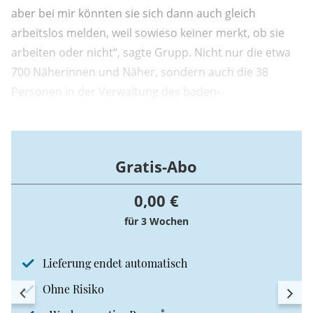
aber bei mir könnten sie sich dann auch gleich
arbeitslos melden, weil sowieso keiner merkt, ob sie
arbeiten oder nicht“, sagte Grupp. Nicht nur die etwa
700 Näherinnen und Näher, sondern auch die 38
Personen in der Verwaltung des baden-
württembergischen Unternehmens erledigen daher
ihre Arbeit ausschließlich vor Ort. „Homeoffice gibt's
bei mir nicht.
Gratis-Abo
0,00 €
für 3 Wochen
Lieferung endet automatisch
Ohne Risiko
*