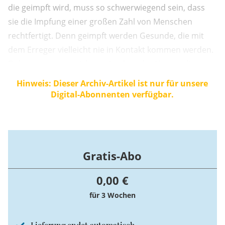
die geimpft wird, muss so schwerwiegend sein, dass
sie die Impfung einer großen Zahl von Menschen
rechtfertigt. Denn geimpft werden Gesunde, die mit
dem Erreger vielleicht nie in Kontakt kommen werden.
Daher muss man sicher sein, dass der Nutzen die
Risiken mit großer Sicherheit und mit großem Abstand
Hinweis: Dieser Archiv-Artikel ist nur für unsere
überwiegt. Ist dies nicht der Fall, stellt die Impfung eine
Digital-Abonnenten verfügbar.
Körperverletzung dar.
Gratis-Abo
0,00 €
für 3 Wochen