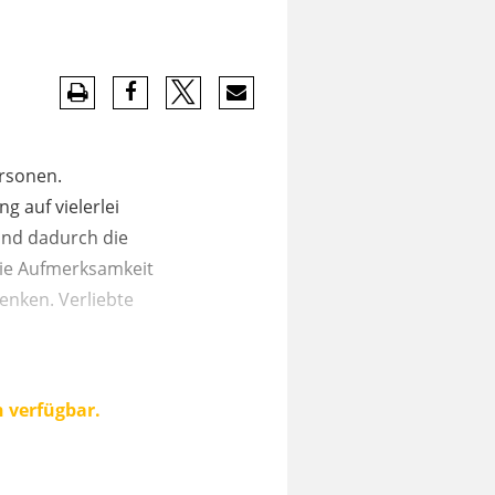
ersonen.
 auf vielerlei
und dadurch die
Die Aufmerksamkeit
enken. Verliebte
n verfügbar.