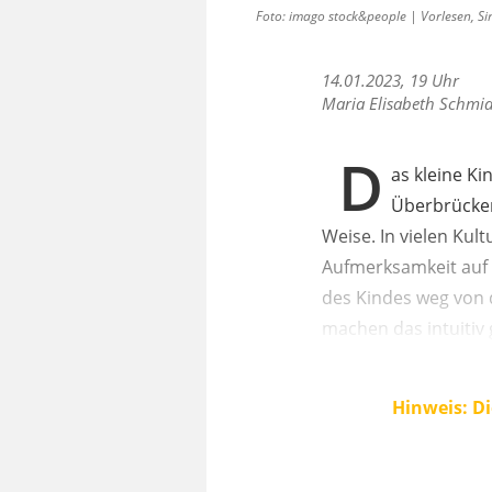
Foto: imago stock&people | Vorlesen, Sin
14.01.2023, 19 Uhr
Maria Elisabeth Schmid
D
as kleine K
Überbrücken
Weise. In vielen Ku
Aufmerksamkeit auf 
des Kindes weg von 
machen das intuitiv
Hinweis: Di