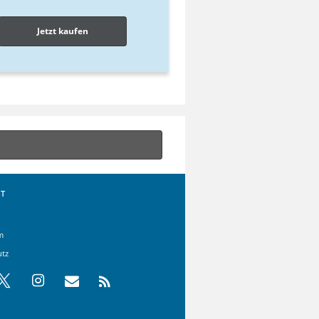
Jetzt kaufen
T
m
utz