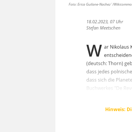
Foto: Erica Guilane-Nachez´/Wikicommon
18.02.2023, 07 Uhr
Stefan Meetschen
W
ar Nikolaus 
entscheidend
(deutsch: Thorn) ge
dass jedes polnisch
dass sich die Plane
Buchwerkes "De Revo
Hinweis: Di