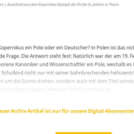
s | Ausschnitt aus dem Kopernikus-Epitaph der Kirche St. Johann in Thorn.
Kopernikus ein Pole oder ein Deutscher? In Polen ist das nic
e Frage. Die Antwort steht fest: Natürlich war der am 19. F
borene Kanoniker und Wissenschaftler ein Pole, weshalb es 
e Schulkind nicht nur mit seiner bahnbrechenden heliozent
ten um die Sonne drehen, sondern auch mit dem Titel seines
lutionibus Orbium Celestium" (1543) vertraut ist.
eser Archiv-Artikel ist nur für unsere Digital-Abonnente