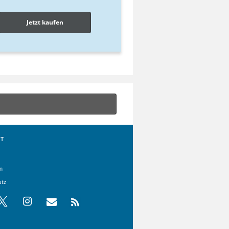
Jetzt kaufen
T
m
utz