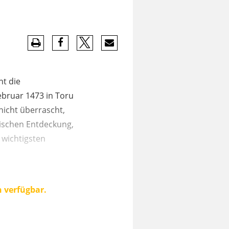
ht die
ebruar 1473 in Toru
nicht überrascht,
rischen Entdeckung,
 wichtigsten
n verfügbar.