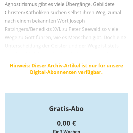
Agnostizismus gibt es viele Übergänge. Gebildete
Christen/Katholiken suchen selbst ihren Weg, zumal
nach einem bekannten Wort Joseph
Ratzingers/Benedikts XVI. zu Peter Seewald so viele
Wege zu Gott führen, wie es Menschen gibt. Doch eine
Unterscheidung der Geister und der Wege ist stets
angebracht. Schon seit Jahrzehnten bieten sich
esoterische Weltanschauungen und Lebenspraktiken
Hinweis: Dieser Archiv-Artikel ist nur für unsere
an, werden wahrgenommen, ertragen und als
Digital-Abonnenten verfügbar.
Herausforderung begriffen.
Gratis-Abo
0,00 €
für 3 Wochen