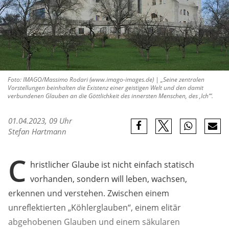
Foto: IMAGO/Massimo Rodari (www.imago-images.de) | „Seine zentralen
Vorstellungen beinhalten die Existenz einer geistigen Welt und den damit
verbundenen Glauben an die Göttlichkeit des innersten Menschen, des ,Ich‘“.
01.04.2023, 09 Uhr
Stefan Hartmann
C
hristlicher Glaube ist nicht einfach statisch
vorhanden, sondern will leben, wachsen,
erkennen und verstehen. Zwischen einem
unreflektierten „Köhlerglauben“, einem elitär
abgehobenen Glauben und einem säkularen