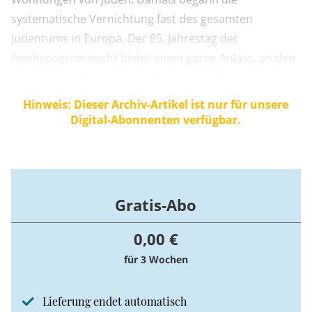
systematische Vernichtung fast des gesamten
Judentums in Europa. Der 85. Jahrestag der
Reichspogromnacht bietet einen guten Anlass, an den
Umgang der Bundesrepublik mit den NS-
Massenverbrechen gegen die Menschlichkeit zu
Hinweis: Dieser Archiv-Artikel ist nur für unsere
erinnern.
Digital-Abonnenten verfügbar.
Gratis-Abo
0,00 €
für 3 Wochen
Lieferung endet automatisch