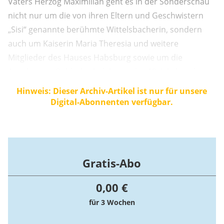
Vaters Herzog Maximilian geht es in der Sonderschau
nicht nur um die von ihren Eltern und Geschwistern
„Sisi“ genannte berühmte Wittelsbacherin, sondern
auch um Kaiserin Maria Theresia und weitere
Mitglieder des Hauses Habsburg sowie um die
Augsburger Goldschmiedekunst des 18. Jahrhunderts.
Hinweis: Dieser Archiv-Artikel ist nur für unsere
Digital-Abonnenten verfügbar.
Gratis-Abo
0,00 €
für 3 Wochen