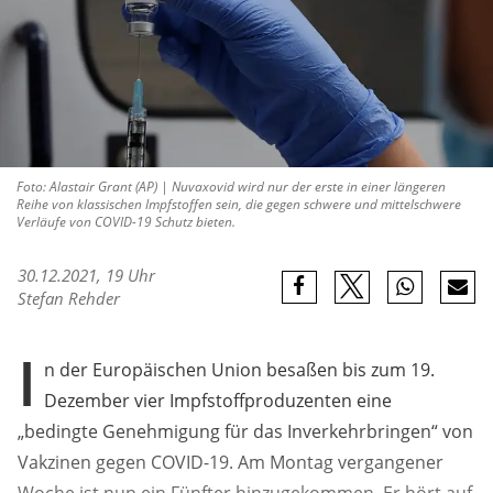
Foto: Alastair Grant (AP) | Nuvaxovid wird nur der erste in einer längeren
Reihe von klassischen Impfstoffen sein, die gegen schwere und mittelschwere
Verläufe von COVID-19 Schutz bieten.
30.12.2021, 19 Uhr
Stefan Rehder
I
n der Europäischen Union besaßen bis zum 19.
Dezember vier Impfstoffproduzenten eine
„bedingte Genehmigung für das Inverkehrbringen“ von
Vakzinen gegen COVID-19. Am Montag vergangener