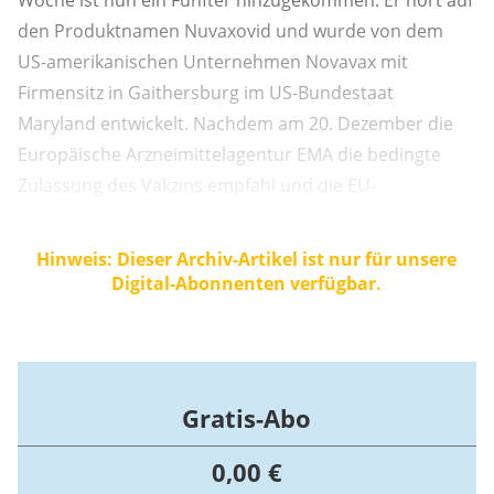
Woche ist nun ein Fünfter hinzugekommen. Er hört auf
den Produktnamen Nuvaxovid und wurde von dem
US-amerikanischen Unternehmen Novavax mit
Firmensitz in Gaithersburg im US-Bundestaat
Maryland entwickelt. Nachdem am 20. Dezember die
Europäische Arzneimittelagentur EMA die bedingte
Zulassung des Vakzins empfahl und die EU-
Kommission noch am Nachmittag desselben Tages
dieser Empfehlung folgte, hat die Europäische Union
Hinweis: Dieser Archiv-Artikel ist nur für unsere
nun die bereits im Sommer vereinbarte Option einer
Digital-Abonnenten verfügbar.
Bestellung von 200 Millionen Dosen Nuvaxovid auch
gezogen.
Gratis-Abo
0,00 €