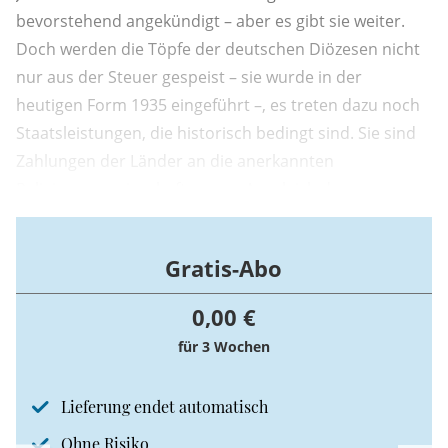
bevorstehend angekündigt – aber es gibt sie weiter.
Doch werden die Töpfe der deutschen Diözesen nicht
nur aus der Steuer gespeist – sie wurde in der
heutigen Form 1935 eingeführt –, es treten dazu noch
Staatsleistungen, die historisch bedingt sind. Sie sind
Zahlungen der Länder an die anerkannten
Religionsgemeinschaften zum Ausgleich der
Enteignungen von Kirchenbesitz im Zuge der
sogenannten Säkularisation zu Beginn des 19.
Gratis-Abo
Jahrhunderts.
0,00 €
für 3 Wochen
Lieferung endet automatisch
Ohne Risiko