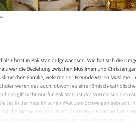
ham
ind als Christ in Pakistan aufgewachsen. Wie hat sich die U
als war die Beziehung zwischen Muslimen und Christen gan
limischen Familie, viele meiner Freunde waren Muslime – 
chüler waren das auch, obwohl es eine römisch-katholische
und das gilt nicht nur für Pakistan, ist der Vormarsch des ra
Maßes in der muslimischen Welt zum Schweigen gebracht ha
 hat die Menschen polarisiert. Christen in Pakistan fürchten 
che Gemeinschaft heranzutreten, weil sie nicht wissen, ...