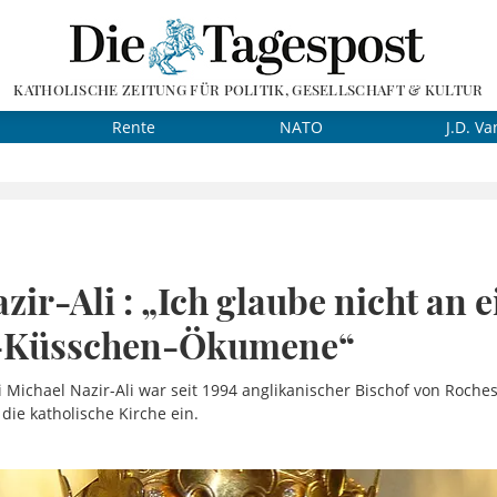
KATHOLISCHE ZEITUNG FÜR POLITIK, GESELLSCHAFT & KULTUR
Rente
NATO
J.D. Va
zir-Ali : „Ich glaube nicht an e
-Küsschen-Ökumene“
i Michael Nazir-Ali war seit 1994 anglikanischer Bischof von Roches
 die katholische Kirche ein.