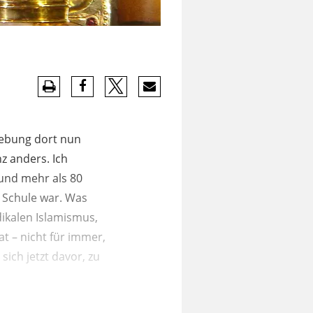
mgebung dort nun
z anders. Ich
und mehr als 80
 Schule war. Was
dikalen Islamismus,
t – nicht für immer,
sich jetzt davor, zu