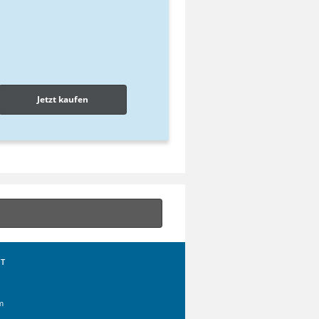
Jetzt kaufen
T
m