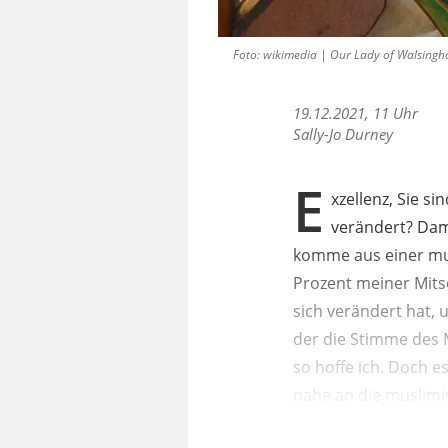
Foto: wikimedia | Our Lady of Walsing
19.12.2021, 11 Uhr
Sally-Jo Durney
E
xzellenz, Sie s
verändert? Dam
komme aus einer mus
Prozent meiner Mits
sich verändert hat, 
der die Stimme des 
so hoffe ich. Doch es
nahe an die muslimis