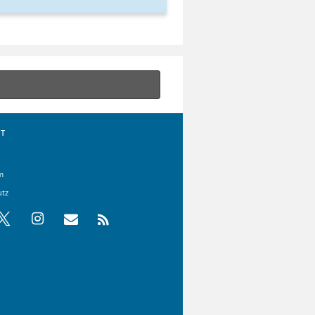
T
m
utz