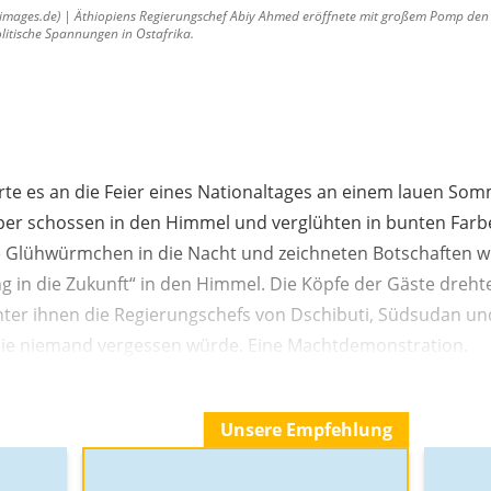
images.de) | Äthiopiens Regierungschef Abiy Ahmed eröffnete mit großem Pomp den
litische Spannungen in Ostafrika.
erte es an die Feier eines Nationaltages an einem lauen So
er schossen in den Himmel und verglühten in bunten Farb
 Glühwürmchen in die Nacht und zeichneten Botschaften wi
ng in die Zukunft“ in den Himmel. Die Köpfe der Gäste dre
ter ihnen die Regierungschefs von Dschibuti, Südsudan und 
die niemand vergessen würde. Eine Machtdemonstration.
Unsere Empfehlung