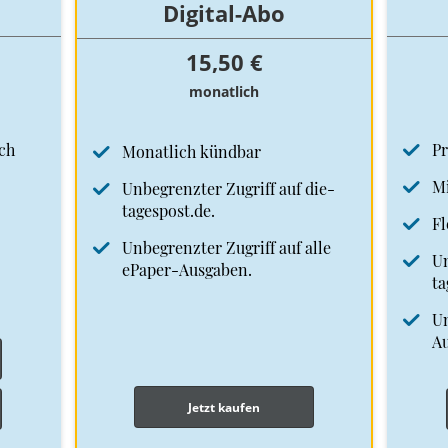
Digital-Abo
15,50 €
monatlich
ch
Pr
Monatlich kündbar
Mi
Unbegrenzter Zugriff auf die-
tagespost.de.
Fl
Unbegrenzter Zugriff auf alle
Un
ePaper-Ausgaben.
ta
Un
A
Jetzt kaufen