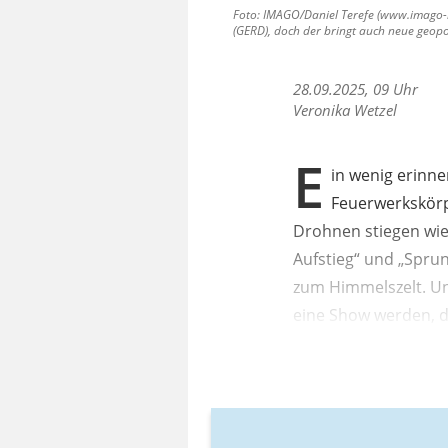
Foto: IMAGO/Daniel Terefe (www.imago-
(GERD), doch der bringt auch neue geopo
28.09.2025, 09 Uhr
Veronika Wetzel
E
in wenig erinn
Feuerwerkskörp
Drohnen stiegen wie
Aufstieg“ und „Spru
zum Himmelszelt. Un
eine Show werden, 