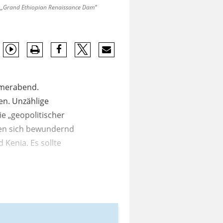
 „Grand Ethiopian Renaissance Dam“
mmerabend.
en. Unzählige
e „geopolitischer
hten sich bewundernd
Kenia. Es sollte