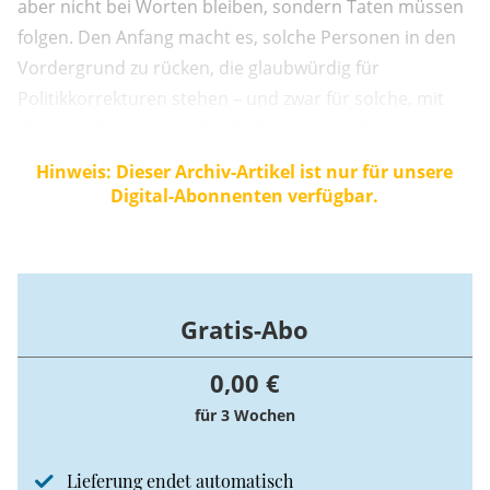
aber nicht bei Worten bleiben, sondern Taten müssen
folgen. Den Anfang macht es, solche Personen in den
Vordergrund zu rücken, die glaubwürdig für
Politikkorrekturen stehen – und zwar für solche, mit
denen sich jene Leute für die Union zurückgewinnen
lassen, die dieser Partei innerlich gekündigt haben.
Hinweis: Dieser Archiv-Artikel ist nur für unsere
Sodann muss die inhaltliche Ansage sein: Wir haben
Digital-Abonnenten verfügbar.
verstanden, was an unserer Migrations- ...
Gratis-Abo
0,00 €
für 3 Wochen
Lieferung endet automatisch