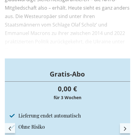
Mitgliedschaft also – erhält. Heute sieht es ganz anders
aus. Die Westeuropäer sind unter ihren
Staatsmännern vom Schlage Olaf Scholz' und
Emmanuel Macrons zu ihrer zwischen 2014 und 2022
praktizierten Politik zurückgekehrt, die Ukraine unter
Druck zu setzen, damit sie sich mit dem
russländischen Landraub (inzwischen sind es gut 20
Prozent ihres Territoriums) abfindet. Joe Biden schloss
Gratis-Abo
sich ihnen 2023 an.
0,00 €
für 3 Wochen
Lieferung endet automatisch
Ohne Risiko