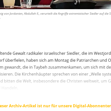
 von Jordanien, Abdullah II., verurteilt die Angriffe extremistischer Siedler auf die 
.
tende Gewalt radikaler israelischer Siedler, die im Westjor
Dorf überfielen, haben sich am Montag die Patriarchen und 
em gewandt, die in Taybeh zusammenkamen, um sich mit der
isieren. Die Kirchenhäupter sprechen von einer „Welle sys
und bitten die Welt, insbesondere die Christen weltweit, um 
 Handeln.
eser Archiv-Artikel ist nur für unsere Digital-Abonnente