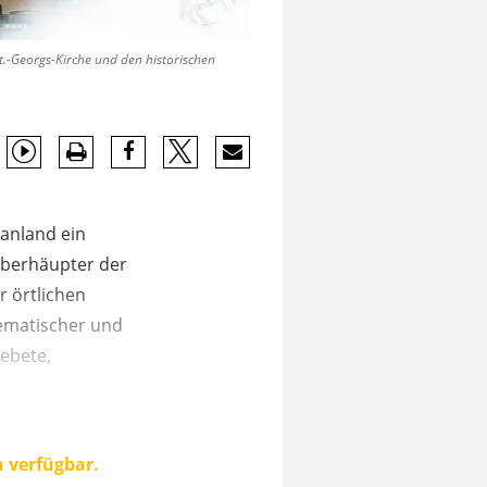
St.-Georgs-Kirche und den historischen
danland ein
Oberhäupter der
 örtlichen
tematischer und
Gebete,
n verfügbar.