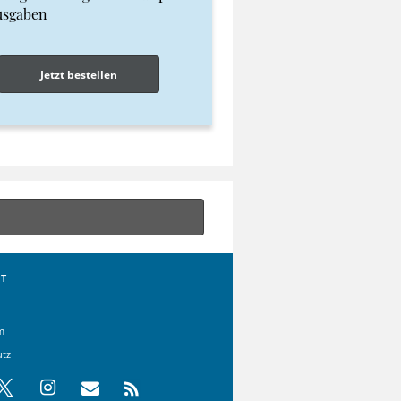
usgaben
Jetzt bestellen
T
m
utz