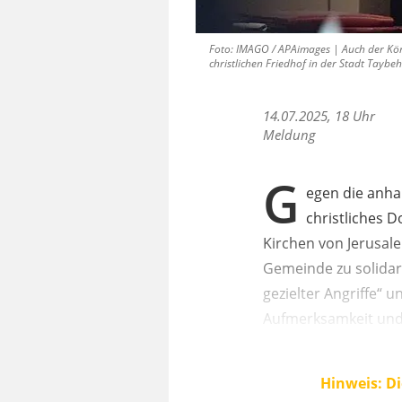
Foto: IMAGO / APAimages | Auch der König
christlichen Friedhof in der Stadt Taybeh
14.07.2025, 18 Uhr
Meldung
G
egen die anhal
christliches 
Kirchen von Jerusal
Gemeinde zu solidar
gezielter Angriffe“ 
Aufmerksamkeit und
Hinweis: Di