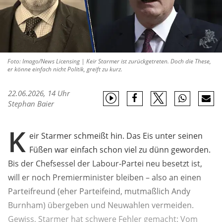
Foto: Imago/News Licensing | Keir Starmer ist zurückgetreten. Doch die These,
er könne einfach nicht Politik, greift zu kurz.
22.06.2026, 14 Uhr
Stephan Baier
K
eir Starmer schmeißt hin. Das Eis unter seinen
Füßen war einfach schon viel zu dünn geworden.
Bis der Chefsessel der Labour-Partei neu besetzt ist,
will er noch Premierminister bleiben – also an einen
Parteifreund (eher Parteifeind, mutmaßlich Andy
Burnham) übergeben und Neuwahlen vermeiden.
Gewiss, Starmer hat schwere Fehler gemacht: Vom