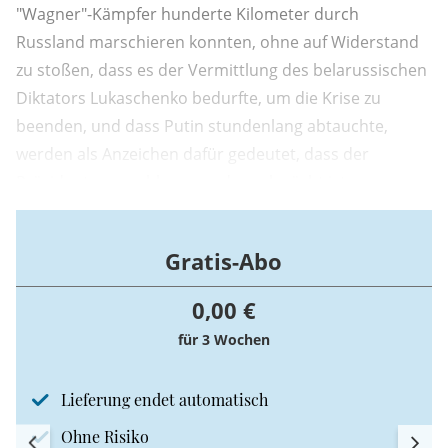
"Wagner"-Kämpfer hunderte Kilometer durch
Russland marschieren konnten, ohne auf Widerstand
zu stoßen, dass es der Vermittlung des belarussischen
Diktators Lukaschenko bedurfte, um die Krise zu
beenden, und dass Putin stundenlang abtauchte,
werden als Anzeichen dafür gedeutet, dass der
Präsident angeschlagen und geschwächt ist.
Gratis-Abo
0,00 €
für 3 Wochen
Lieferung endet automatisch
Ohne Risiko