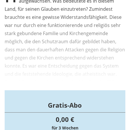
aufgewachsen. Was bedeutete es in diesem
Land, für seinen Glauben einzutreten? Zumindest
brauchte es eine gewisse Widerstandsfähigkeit. Diese
war nur durch eine funktionierende und religiös sehr
stark gebundene Familie und Kirchengemeinde
möglich, die den Schutzraum dafür gebildet haben,
dass man den dauerhaften Attacken gegen die Religion
und gegen die Kirchen entsprechend widerstehen
konnte. Es war eine Entscheidung gegen das System
und die feststehende Ideologie, die atheistisch war.
Diese führte dazu, dass jeder, der Mitglied der SED
werden wollte, in der Regel gleichzeitig aus der Kirche
austreten musste. Es war eine Entscheidung für oder
Gratis-Abo
gegen dieses materialistische, atheistische, ...
0,00 €
für 3 Wochen