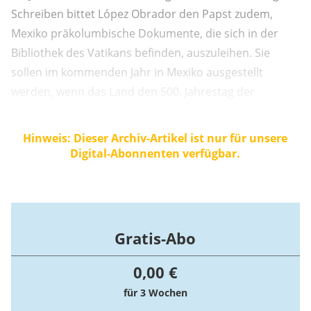
Schreiben bittet López Obrador den Papst zudem,
Mexiko präkolumbische Dokumente, die sich in der
Bibliothek des Vatikans befinden, auszuleihen. Sie
sollen im kommenden Jahr in Mexiko ausgestellt
werden, wenn das Land den 500. Jahrestag der
Conquista, der Eroberung des Aztekenreiches durch
die Spanier, begeht. Mexikos Regierung plant dann
Hinweis: Dieser Archiv-Artikel ist nur für unsere
eine Reihe von Veranstaltungen.
Digital-Abonnenten verfügbar.
Gratis-Abo
0,00 €
für 3 Wochen