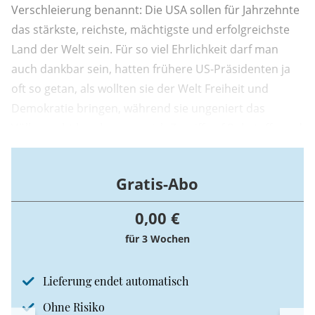
Verschleierung benannt: Die USA sollen für Jahrzehnte
das stärkste, reichste, mächtigste und erfolgreichste
Land der Welt sein. Für so viel Ehrlichkeit darf man
auch dankbar sein, hatten frühere US-Präsidenten ja
oft so getan, als wollten sie der Welt Freiheit und
Demokratie bringen, während sie ungeniert das
Völkerrecht brachen, um sich Zugriff auf Rohstoffe und
Ressourcen zu sichern. Um das Völkerrecht,
internationale Institutionen und Freihandel schert sich
Gratis-Abo
auch das neue Dokument wenig.
0,00 €
für 3 Wochen
Lieferung endet automatisch
Ohne Risiko