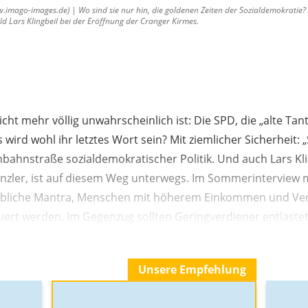
mago-images.de) | Wo sind sie nur hin, die goldenen Zeiten der Sozialdemokratie? B
Bild Lars Klingbeil bei der Eröffnung der Cranger Kirmes.
icht mehr völlig unwahrscheinlich ist: Die SPD, die „alte Tant
 wird wohl ihr letztes Wort sein? Mit ziemlicher Sicherheit
inbahnstraße sozialdemokratischer Politik. Und auch Lars Kli
nzler, ist auf diesem Weg unterwegs. Im Sommerinterview 
 übliche Mantra, Menschen mit höherem Einkommen und V
uert werden. Im Gegenzug sollten Geringverdiener entlaste
Unsere Empfehlung