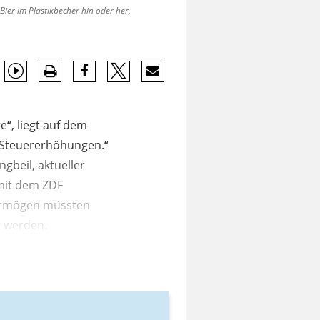
ier im Plastikbecher hin oder her,
e“, liegt auf dem
: „Steuererhöhungen.“
ngbeil, aktueller
mit dem ZDF
ermögen müssten
t werden.