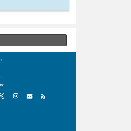
T
m
utz