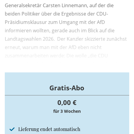
Generalsekretär Carsten Linnemann, auf der die
beiden Politiker über die Ergebnisse der CDU-
Präsidiumsklausur zum Umgang mit der AfD
informieren wollten, gerade auch im Blick auf die
Landtagswahlen 2026. Der Kanzler skizzierte zunächst
erneut, warum man mit der AfD eben nicht
zusammenarbeiten werde: Die wolle „die CDU
zerstören“ und darüber hinaus „ein anderes Land“.
Dabei stelle sie nicht nur die Politik der letzten zehn
Jahre infrage, wofür Merz später ein gewisses
Gratis-Abo
Verständnis durchscheinen ließ, sondern auch ...
0,00 €
für 3 Wochen
Lieferung endet automatisch