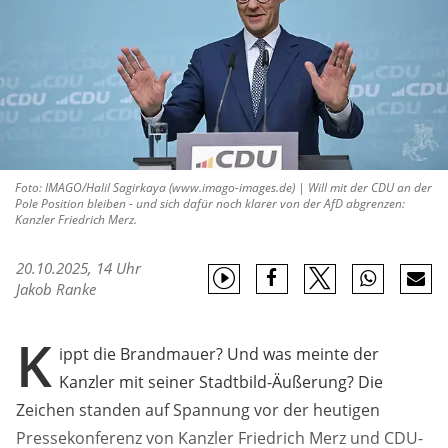
Foto: IMAGO/Halil Sagirkaya (www.imago-images.de) | Will mit der CDU an der
Pole Position bleiben - und sich dafür noch klarer von der AfD abgrenzen:
Kanzler Friedrich Merz.
20.10.2025, 14 Uhr
Jakob Ranke
K
ippt die Brandmauer? Und was meinte der
Kanzler mit seiner Stadtbild-Äußerung? Die
Zeichen standen auf Spannung vor der heutigen
Pressekonferenz von Kanzler Friedrich Merz und CDU-