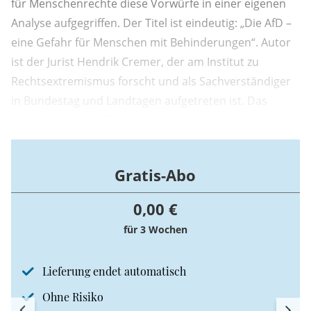
für Menschenrechte diese Vorwürfe in einer eigenen
Analyse aufgegriffen. Der Titel ist eindeutig: „Die AfD –
eine Gefahr für Menschen mit Behinderungen“. Autor
ist der Jurist Hendrik Cremer, der am Institut zu
Rechtsextremismus forscht und als Sachverständiger
in Bundestag und Landtagen aufgetreten ist. Das
Deutsche Institut für Menschenrechte ist die
unabhängige Nationale Menschenrechtsinstitution
Deutschlands.
Gratis-Abo
0,00 €
für 3 Wochen
Lieferung endet automatisch
Ohne Risiko