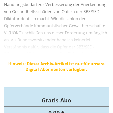
Handlungsbedarf zur Verbesserung der Anerkennung
von Gesundheitsschäden von Opfern der SBZ/SED-
Diktatur deutlich macht. Wir, die Union der
Opferverbände Kommunistischer Gewaltherrschaft e.
V. (UOKG), schließen uns dieser Forderung umfänglich
an. Als Bundesvorsitzender habe ich keinerlei
Verständnis dafür, dass die Opfer der SBZ/SED-
Diktatur im 35. Jahr nach der Friedlichen Revolution so
ausgegrenzt werden und das Thema kein Interesse
Hinweis: Dieser Archiv-Artikel ist nur für unsere
findet. Der Gesetzgeber sollte sich endlich um die
Digital-Abonnenten verfügbar.
Menschen kümmern, die schwere gesundheitliche ...
Gratis-Abo
0,00 €