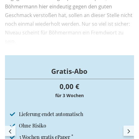
Böhmermann hier eindeutig gegen den guten
Geschmack verstoßen hat, sollen an dieser Stelle nicht
noch einmal wiederholt werden. Nur so viel ist sicher:
Niveau scheint für Böhmermann ein Fremdwort zu
sein.
Gratis-Abo
0,00 €
für 3 Wochen
Lieferung endet automatisch
Ohne Risiko
*
3 Wochen gratis ePaper