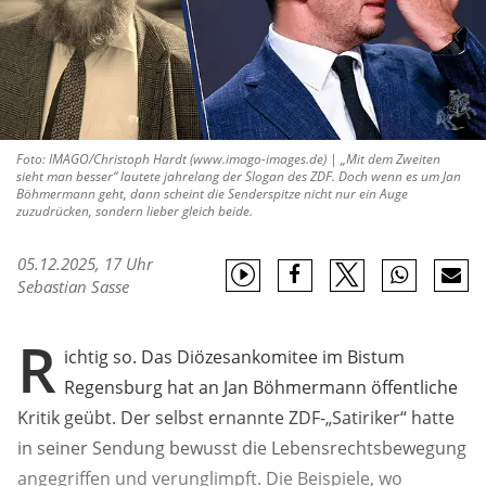
Foto: IMAGO/Christoph Hardt (www.imago-images.de) | „Mit dem Zweiten
sieht man besser“ lautete jahrelang der Slogan des ZDF. Doch wenn es um Jan
Böhmermann geht, dann scheint die Senderspitze nicht nur ein Auge
zuzudrücken, sondern lieber gleich beide.
05.12.2025, 17 Uhr
Sebastian Sasse
R
ichtig so. Das Diözesankomitee im Bistum
Regensburg hat an Jan Böhmermann öffentliche
Kritik geübt. Der selbst ernannte ZDF-„Satiriker“ hatte
in seiner Sendung bewusst die Lebensrechtsbewegung
angegriffen und verunglimpft. Die Beispiele, wo