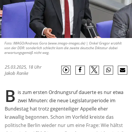
Foto: IMAGO/Andreas Gora (www.imago-images.de) | Onkel Gregor erzählt
von der DDR: sonderlich schlecht kam die zweite deutsche Diktatur dabei
erwartungsgemäß nicht weg.
25.03.2025, 18 Uhr
Jakob Ranke
B
is zum ersten Ordnungsruf dauerte es nur etwa
zwei Minuten: die neue Legislaturperiode im
Bundestag hat trotz gegenteiliger Appelle eher
krawallig begonnen. Schon im Vorfeld kreiste das
politische Berlin wieder nur um eine Frage: Wie hältst