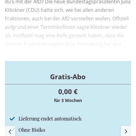
du’s mit der AfD? Die neue Bundestagspräsidentin Julia
Klöckner (CDU) hatte sich, wie bei allen anderen
Fraktionen, auch bei der AfD vorstellen wollen. Offiziell
aufgrund einer Terminkollision sagte Klöckner wieder
ab, inoffiziell mag eine Rolle gespielt haben, dass die
Grünen Protest einlegten: Eine Vorstellung bei den
Rechtspopulisten sei „das falsche Signal einer
Normalisierung“, schrieben die grünen
Fraktionsvorsitzenden ihrerseits an Klöckner.
Gratis-Abo
0,00 €
für 3 Wochen
Lieferung endet automatisch
Ohne Risiko