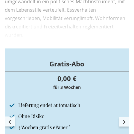
umgewandelt in ein politisches Machtinstrument, mit
dem Lebensstile verteufelt, Essverhalten
vorgeschrieben, Mobilität verunglimpft, Wohnformen
diskreditiert und Freizeitverhalten reglementiert
wurden.
Gratis-Abo
0,00 €
für 3 Wochen
Lieferung endet automatisch
Ohne Risiko
*
3 Wochen gratis ePaper