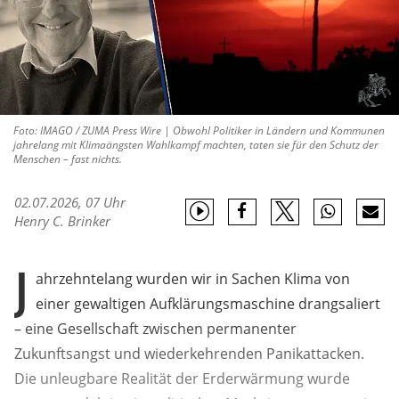
Foto: IMAGO / ZUMA Press Wire | Obwohl Politiker in Ländern und Kommunen
jahrelang mit Klimaängsten Wahlkampf machten, taten sie für den Schutz der
Menschen – fast nichts.
02.07.2026, 07 Uhr
Henry C. Brinker
J
ahrzehntelang wurden wir in Sachen Klima von
einer gewaltigen Aufklärungsmaschine drangsaliert
– eine Gesellschaft zwischen permanenter
Zukunftsangst und wiederkehrenden Panikattacken.
Die unleugbare Realität der Erderwärmung wurde