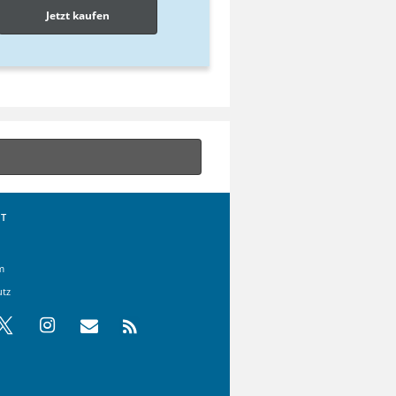
Jetzt kaufen
T
m
utz