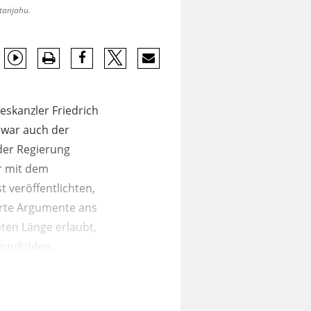
etanjahu.
eskanzler Friedrich
 war auch der
der Regierung
er mit dem
 veröffentlichten,
örte Argumente ans
uten Länge erlaubt,
inzufühlen.