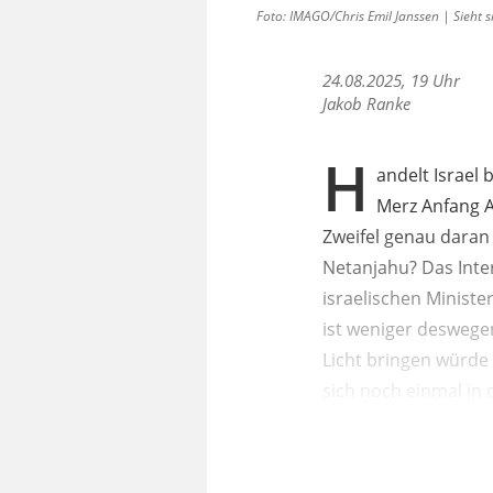
Foto: IMAGO/Chris Emil Janssen | Sieht s
24.08.2025, 19 Uhr
Jakob Ranke
H
andelt Israel 
Merz Anfang A
Zweifel genau daran
Netanjahu? Das Inter
israelischen Minist
ist weniger deswege
Licht bringen würde 
sich noch einmal in 