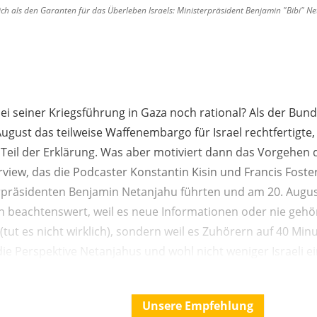
ich als den Garanten für das Überleben Israels: Ministerpräsident Benjamin "Bibi" N
bei seiner Kriegsführung in Gaza noch rational? Als der Bund
ugust das teilweise Waffenembargo für Israel rechtfertigte,
 Teil der Erklärung. Was aber motiviert dann das Vorgehen 
view, das die Podcaster Konstantin Kisin und Francis Fost
erpräsidenten Benjamin Netanjahu führten und am 20. August
n beachtenswert, weil es neue Informationen oder nie geh
(tut es nicht wirklich), sondern weil es Zuhörern auf 40 Min
die Perspektive Netanjahus und wohl nicht weniger Israeli e
Unsere Empfehlung