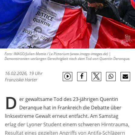
Foto: IMAGO/Julien Mattia / Le Pictorium (www.imago-images.de) |
Demonstranten verlangen Gerechtigkeit nach dem Tod von Quentin Deranque.
16.02.2026, 19 Uhr
Franziska Harter
D
er gewaltsame Tod des 23-jährigen Quentin
Deranque hat in Frankreich die Debatte über
linksextreme Gewalt erneut entfacht. Am Samstag
erlag der Lyoner Student einem schweren Hirntrauma,
Resultat eines gezielten Angriffs von Antifa-Schlägern