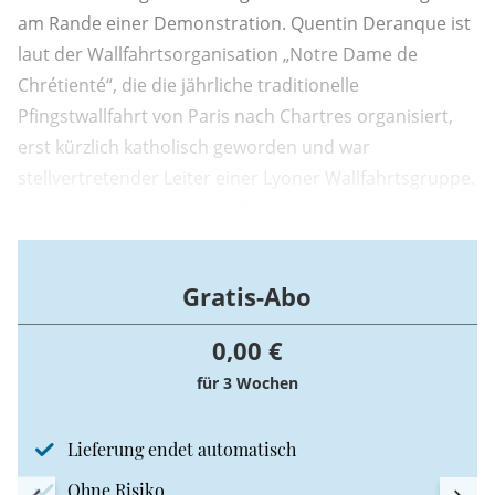
am Rande einer Demonstration. Quentin Deranque ist
laut der Wallfahrtsorganisation „Notre Dame de
Chrétienté“, die die jährliche traditionelle
Pfingstwallfahrt von Paris nach Chartres organisiert,
erst kürzlich katholisch geworden und war
stellvertretender Leiter einer Lyoner Wallfahrtsgruppe.
Laut der Mitteilung der Wallfahrtsorganisation gehörte
Deranque zur örtlichen Gemeinde der Petrusbrüder
(FSSP), lernte gregorianischen Gesang und nahm am
Gratis-Abo
Obdachlosendienst seiner Gemeinde teil. ...
0,00 €
für 3 Wochen
Lieferung endet automatisch
Ohne Risiko