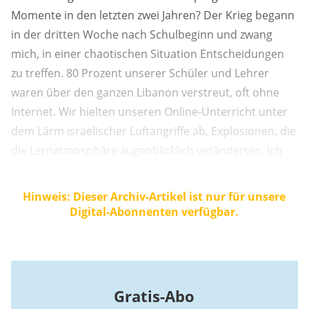
Momente in den letzten zwei Jahren? Der Krieg begann
in der dritten Woche nach Schulbeginn und zwang
mich, in einer chaotischen Situation Entscheidungen
zu treffen. 80 Prozent unserer Schüler und Lehrer
waren über den ganzen Libanon verstreut, oft ohne
Internet. Wir hielten unseren Online-Unterricht unter
dem Lärm israelischer Luftangriffe ab, Explosionen, die
die Lernatmosphäre augenblicklich veränderten. Ich
erinnere mich noch sehr gut an die Rakete, die direkt
vor dem Haus einer Lehrerin einschlug, ohne zu
Hinweis: Dieser Archiv-Artikel ist nur für unsere
explodieren. Sie wartete zwei Stunden lang mit ihren
Digital-Abonnenten verfügbar.
Kindern voller Angst darauf, dass ...
Gratis-Abo