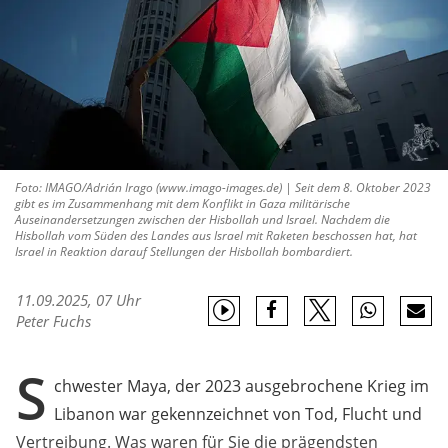
Foto: IMAGO/Adrián Irago (www.imago-images.de) | Seit dem 8. Oktober 2023
gibt es im Zusammenhang mit dem Konflikt in Gaza militärische
Auseinandersetzungen zwischen der Hisbollah und Israel. Nachdem die
Hisbollah vom Süden des Landes aus Israel mit Raketen beschossen hat, hat
Israel in Reaktion darauf Stellungen der Hisbollah bombardiert.
11.09.2025, 07 Uhr
Peter Fuchs
S
chwester Maya, der 2023 ausgebrochene Krieg im
Libanon war gekennzeichnet von Tod, Flucht und
Vertreibung. Was waren für Sie die prägendsten