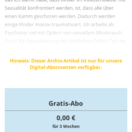
Sexualität konfrontiert werden, ist, dass alle über
einen Kamm geschoren werden. Dadurch werden
einige Kinder massiv traumatisiert. Ich arbeite als
Psychiater viel mit Opfern von sexuellem Missbrauch:
Da ist die Sexualisierung des kindlichen Opfers Teil des
Missbrauchsgeschehens. Das Kind wird
altersinadäquat mit Sexualität konfrontiert, reagiert
Hinweis: Dieser Archiv-Artikel ist nur für unsere
verstört und wird so mehr und mehr dem zugeführt,
Digital-Abonnenten verfügbar.
was der Täter später mit dem Kind vorhat. ...
Gratis-Abo
0,00 €
für 3 Wochen