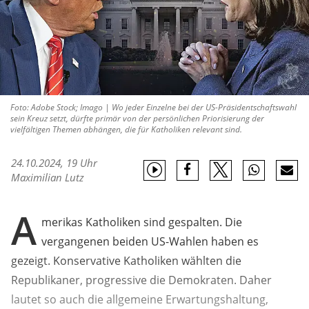
Foto: Adobe Stock; Imago | Wo jeder Einzelne bei der US-Präsidentschaftswahl
sein Kreuz setzt, dürfte primär von der persönlichen Priorisierung der
vielfältigen Themen abhängen, die für Katholiken relevant sind.
24.10.2024, 19 Uhr
Maximilian Lutz
A
merikas Katholiken sind gespalten. Die
vergangenen beiden US-Wahlen haben es
gezeigt. Konservative Katholiken wählten die
Republikaner, progressive die Demokraten. Daher
lautet so auch die allgemeine Erwartungshaltung,