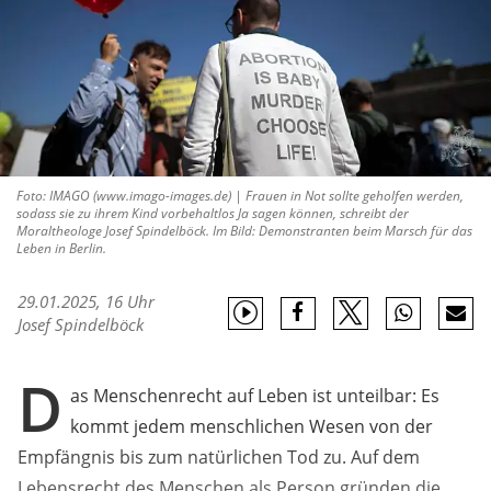
Foto: IMAGO (www.imago-images.de) | Frauen in Not sollte geholfen werden,
sodass sie zu ihrem Kind vorbehaltlos Ja sagen können, schreibt der
Moraltheologe Josef Spindelböck. Im Bild: Demonstranten beim Marsch für das
Leben in Berlin.
29.01.2025, 16 Uhr
Josef Spindelböck
D
as Menschenrecht auf Leben ist unteilbar: Es
kommt jedem menschlichen Wesen von der
Empfängnis bis zum natürlichen Tod zu. Auf dem
Lebensrecht des Menschen als Person gründen die