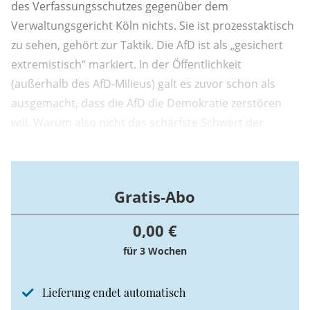
des Verfassungsschutzes gegenüber dem
Verwaltungsgericht Köln nichts. Sie ist prozesstaktisch
zu sehen, gehört zur Taktik. Die AfD ist als „gesichert
extremistisch“ markiert. In der Öffentlichkeit
(außerhalb des AfD-Milieus) galt es zuvor schon als
ausgemacht, dass die AfD die Demokratie zerstören
will. Warum also nicht das schärfste Schwert der
wehrhaften Demokratie ziehen und ein
Parteiverbotsverfahren vor dem
Bundesverfassungsgericht einleiten?
Gratis-Abo
0,00 €
für 3 Wochen
Lieferung endet automatisch