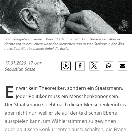
Foto: Imago/Sven Simon | Konrad Adenauer war kein Theoretiker. Aber er
dachte zeit seines Lebens über den Menschen und dessen Stellung in der Welt
nach. Sein Glaube bildete dabei die Basis.
17.01.2026, 17 Uhr
Sebastian Sasse
E
r war kein Theoretiker, sondern ein Staatsmann.
Jeder Politiker muss ein Menschenkenner sein.
Der Staatsmann strebt nach dieser Menschenkenntnis
aber nicht nur, weil er sie auf der taktischen Ebene
ausspielen kann, um Wählerstimmen zu gewinnen
oder politische Konkurrenten auszuschalten; die Frage