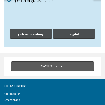
3 Wochen gratis ePaper
gedruckte Zeitung
Digital
NACH OBEN
DIE TAGESPOST
Abo bestellen
Geschenkabo