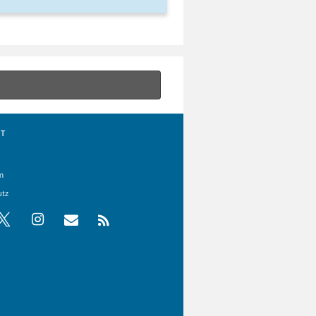
T
m
utz