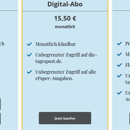
Digital-Abo
15,50 €
monatlich
ch
Pr
Monatlich kündbar
Mi
Unbegrenzter Zugriff auf die-
tagespost.de.
Fl
Unbegrenzter Zugriff auf alle
Un
ePaper-Ausgaben.
ta
Un
A
Jetzt kaufen