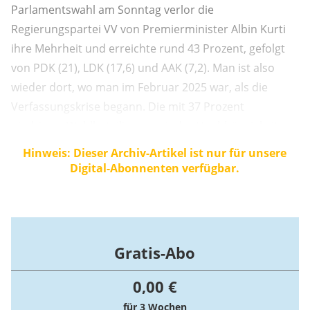
Parlamentswahl am Sonntag verlor die
Regierungspartei VV von Premierminister Albin Kurti
ihre Mehrheit und erreichte rund 43 Prozent, gefolgt
von PDK (21), LDK (17,6) und AAK (7,2). Man ist also
wieder dort, wo man im Februar 2025 war, als die
Verfassungskrise begann. Die mit 37 Prozent
niedrigste Wahlbeteiligung seit der Unabhängigkeit
zeigt: Die Menschen haben genug von
Hinweis: Dieser Archiv-Artikel ist nur für unsere
parteipolitischen Spielchen.
Digital-Abonnenten verfügbar.
Gratis-Abo
0,00 €
für 3 Wochen